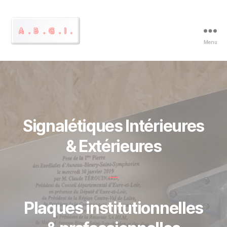
Menu
Signalétiques
et
Plaques
gravées
en
Beauce
Signalétiques Intérieures
& Extérieures
Plaques institutionnelles